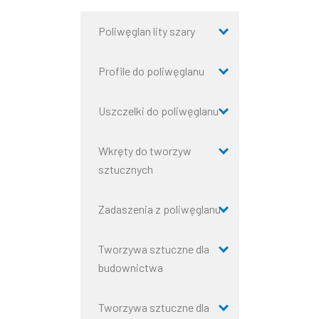
Poliwęglan lity szary
Profile do poliwęglanu
Uszczelki do poliwęglanu
Wkręty do tworzyw
sztucznych
Zadaszenia z poliwęglanu
Tworzywa sztuczne dla
budownictwa
Tworzywa sztuczne dla