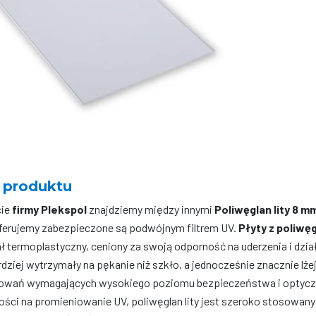
8
mm
mleczny
2UV
2050x6
 produktu
cie
firmy Plekspol
znajdziemy między innymi
Poliwęglan lity 8 
oferujemy zabezpieczone są podwójnym filtrem UV.
Płyty z poliwę
ł termoplastyczny, ceniony za swoją odporność na uderzenia i dzi
rdziej wytrzymały na pękanie niż szkło, a jednocześnie znacznie lż
owań wymagających wysokiego poziomu bezpieczeństwa i optycznej 
ści na promieniowanie UV, poliwęglan lity jest szeroko stosowany