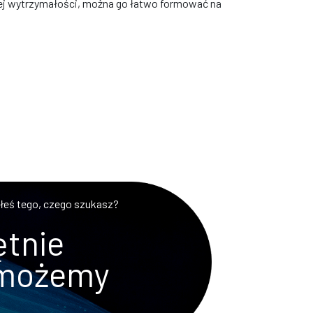
ej wytrzymałości, można go łatwo formować na
złeś tego, czego szukasz?
tnie
możemy