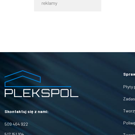
reklamy
Spraw
Płyty
Zadasz
Tworz
Skontaktuj się z nami:
Poliwę
509 464 922
517 151 104
Tworz