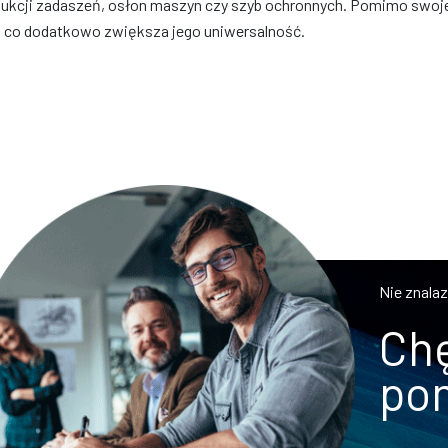
dukcji zadaszeń, osłon maszyn czy szyb ochronnych. Pomimo swoj
, co dodatkowo zwiększa jego uniwersalność.
Nie znala
Chę
po