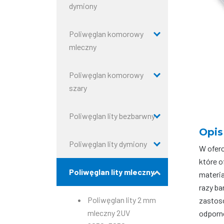
dymiony
Poliwęglan komorowy
mleczny
Poliwęglan komorowy
szary
Poliwęglan lity bezbarwny
Opis
Poliwęglan lity dymiony
W ofer
które 
Poliwęglan lity mleczny
materia
razy ba
Poliwęglan lity 2 mm
zastos
mleczny 2UV
odporno