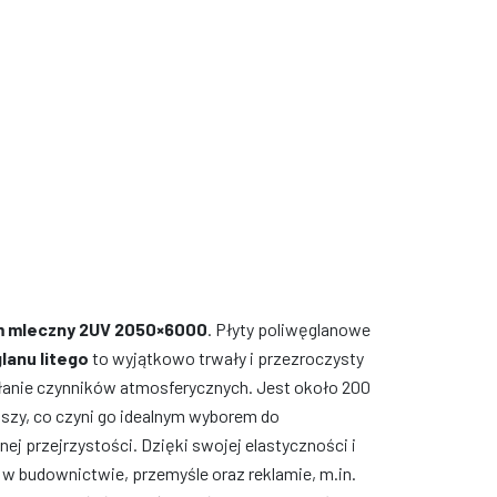
000
mm mleczny 2UV 2050×6000
. Płyty poliwęglanowe
glanu litego
to wyjątkowo trwały i przezroczysty
ałanie czynników atmosferycznych. Jest około 200
ejszy, co czyni go idealnym wyborem do
przejrzystości. Dzięki swojej elastyczności i
 w budownictwie, przemyśle oraz reklamie, m.in.