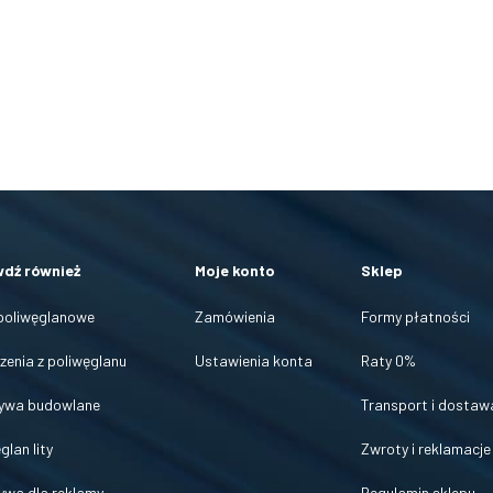
dź również
Moje konto
Sklep
 poliwęglanowe
Zamówienia
Formy płatności
enia z poliwęglanu
Ustawienia konta
Raty 0%
ywa budowlane
Transport i dostaw
glan lity
Zwroty i reklamacje
ywa dla reklamy
Regulamin sklepu