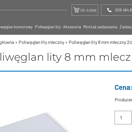
509 464 
(0) -
0,00
zł
iwęglan komorowy
Poliwęglan lity
Akcesoria
Montaż zadaszenia
Zadas
 główna
»
Poliwęglan lity mleczny
»
Poliwęglan lity 8 mm mleczny 
liwęglan lity 8 mm mlec
Produce
ilość
Poliwęgl
lity