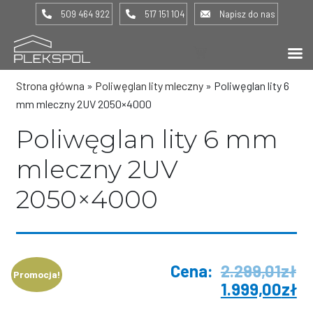
509 464 922
517 151 104
Napisz do nas
(0) -
0,00
zł
Strona główna
»
Poliwęglan lity mleczny
»
Poliwęglan lity 6
mm mleczny 2UV 2050×4000
Poliwęglan lity 6 mm
mleczny 2UV
2050×4000
2.299,01
zł
Promocja!
1.999,00
zł