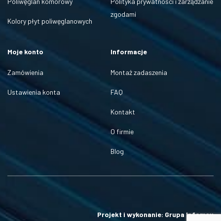
Poliwęglan komorowy
Polityka prywatności i zarządzanie
zgodami
Kolory płyt poliwęglanowych
Moje konto
Informacje
Zamówienia
Montaż zadaszenia
Ustawienia konta
FAQ
Kontakt
O firmie
Blog
Projekt i wykonanie: Grupa Infomax