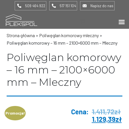
509 464 922
517 151 104
Napisz do nas
(0) -
0,00
zł
Strona główna
»
Poliwęglan komorowy mleczny
»
Poliwęglan komorowy – 16 mm – 2100×6000 mm – Mleczny
Poliwęglan komorowy
– 16 mm – 2100×6000
mm – Mleczny
1.411,72
zł
Promocja!
1.129,39
zł