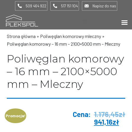
509 464 922
517 151 104
Napisz do nas
(0) -
0,00
zł
Strona główna
»
Poliwęglan komorowy mleczny
»
Poliwęglan komorowy – 16 mm – 2100×5000 mm – Mleczny
Poliwęglan komorowy
– 16 mm – 2100×5000
mm – Mleczny
1.176,45
zł
Promocja!
941,16
zł