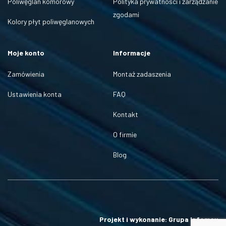
Poliwęglan komorowy
Polityka prywatności i zarządzanie
zgodami
Kolory płyt poliwęglanowych
Moje konto
Informacje
Zamówienia
Montaż zadaszenia
Ustawienia konta
FAQ
Kontakt
O firmie
Blog
Projekt i wykonanie: Grupa Infomax