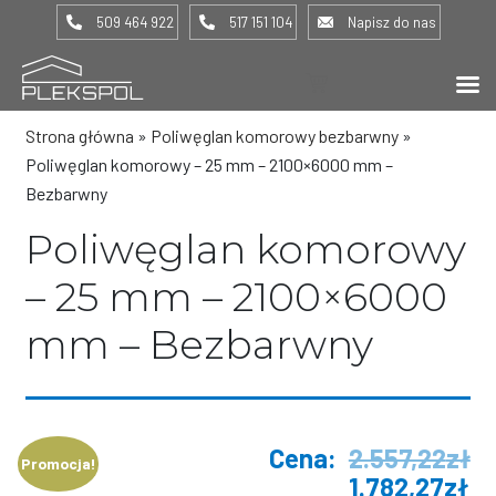
509 464 922
517 151 104
Napisz do nas
(0) -
0,00
zł
Strona główna
»
Poliwęglan komorowy bezbarwny
»
Poliwęglan komorowy – 25 mm – 2100×6000 mm –
Bezbarwny
Poliwęglan komorowy
– 25 mm – 2100×6000
mm – Bezbarwny
2.557,22
zł
Promocja!
1.782,27
zł