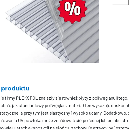
Poliwęgl
komoro
-
16
mm
-
1050x40
mm
-
Bezbarw
 produktu
cie firmy PLEKSPOL znalazły się również płyty z poliwęglanu lit
obnie jak standardowy poliwęglan, materiał ten wykazuje doskona
statyczne, a przy tym jest elastyczny i wysoko udarny. Dodatkowo
iowania UV powłoka może znajdować się po jednej lub po obu strona
o wielu latach ekspozycji na słońcu, zachowuje atrakcyjny i estety