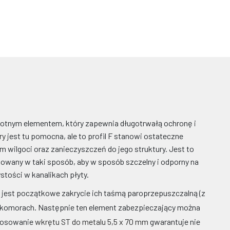
stotnym elementem, który zapewnia długotrwałą ochronę i
ry
jest tu pomocna, ale to profil F stanowi ostateczne
wilgoci oraz zanieczyszczeń do jego struktury. Jest to
towany w taki sposób, aby w sposób szczelny i odporny na
ości w kanalikach płyty.
est początkowe zakrycie ich taśmą paroprzepuszczalną (z
w komorach. Następnie ten element zabezpieczający można
tosowanie
wkrętu ST do metalu 5,5 x 70 mm
gwarantuje nie