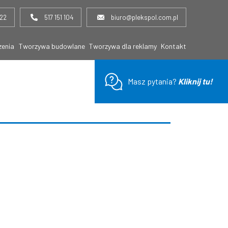
922
517 151 104
biuro@plekspol.com.pl
zenia
Tworzywa budowlane
Tworzywa dla reklamy
Kontakt
Masz pytania?
Kliknij tu!