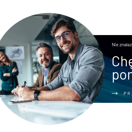
Nie znala
Chę
po
PR