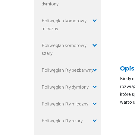
dymiony
Poliwęglan komorowy
mleczny
Poliwęglan komorowy
szary
Opis
Poliwęglan lity bezbarwny
Kiedy 
rozwiąz
Poliwęglan lity dymiony
które s
warto 
Poliwęglan lity mleczny
Poliwęglan lity szary