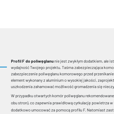
Profil F do poliwęglanu
nie jest zwykłym dodatkiem, ale i
wydajność Twojego projektu.
Taśma zabezpieczająca komo
zabezpieczenie poliwęglanu komorowego przed przenikaniem 
element wykonany z aluminium o wysokiej jakości, zaprojek
uszkodzenia zahamować możliwość gromadzenia się nieczyst
W przypadku otwartych komór poliwęglanu rekomendowane j
obu stron), co zapewnia prawidłową cyrkulację powietrza 
dodatkowo umocować za pomocą profilu F. Natomiast zas