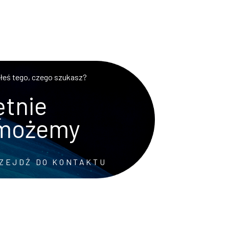
złeś tego, czego szukasz?
tnie
możemy
ZEJDŹ DO KONTAKTU