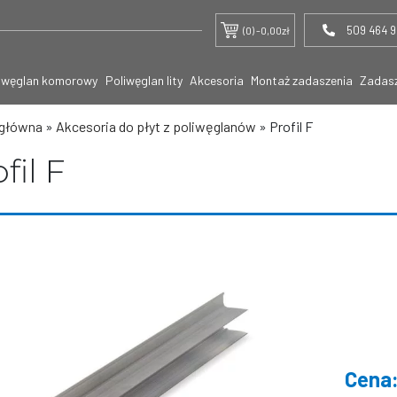
509 464 
(0) -
0,00
zł
iwęglan komorowy
Poliwęglan lity
Akcesoria
Montaż zadaszenia
Zadas
 główna
»
Akcesoria do płyt z poliwęglanów
»
Profil F
fil F