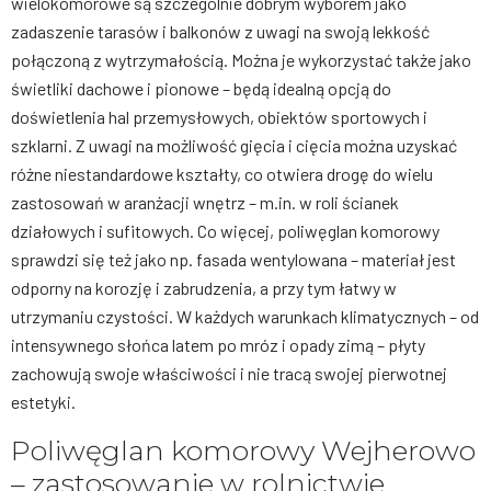
wielokomorowe są szczególnie dobrym wyborem jako
zadaszenie tarasów i balkonów z uwagi na swoją lekkość
połączoną z wytrzymałością. Można je wykorzystać także jako
świetliki dachowe i pionowe – będą idealną opcją do
doświetlenia hal przemysłowych, obiektów sportowych i
szklarni. Z uwagi na możliwość gięcia i cięcia można uzyskać
różne niestandardowe kształty, co otwiera drogę do wielu
zastosowań w aranżacji wnętrz – m.in. w roli ścianek
działowych i sufitowych. Co więcej, poliwęglan komorowy
sprawdzi się też jako np. fasada wentylowana – materiał jest
odporny na korozję i zabrudzenia, a przy tym łatwy w
utrzymaniu czystości. W każdych warunkach klimatycznych – od
intensywnego słońca latem po mróz i opady zimą – płyty
zachowują swoje właściwości i nie tracą swojej pierwotnej
estetyki.
Poliwęglan komorowy Wejherowo
– zastosowanie w rolnictwie