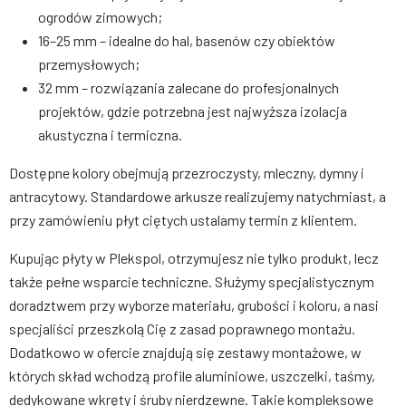
ogrodów zimowych;
16–25 mm – idealne do hal, basenów czy obiektów
przemysłowych;
32 mm – rozwiązania zalecane do profesjonalnych
projektów, gdzie potrzebna jest najwyższa izolacja
akustyczna i termiczna.
Dostępne kolory obejmują przezroczysty, mleczny, dymny i
antracytowy. Standardowe arkusze realizujemy natychmiast, a
przy zamówieniu płyt ciętych ustalamy termin z klientem.
Kupując płyty w Plekspol, otrzymujesz nie tylko produkt, lecz
także pełne wsparcie techniczne. Służymy specjalistycznym
doradztwem przy wyborze materiału, grubości i koloru, a nasi
specjaliści przeszkolą Cię z zasad poprawnego montażu.
Dodatkowo w ofercie znajdują się zestawy montażowe, w
których skład wchodzą profile aluminiowe, uszczelki, taśmy,
dedykowane wkręty i śruby nierdzewne. Takie kompleksowe